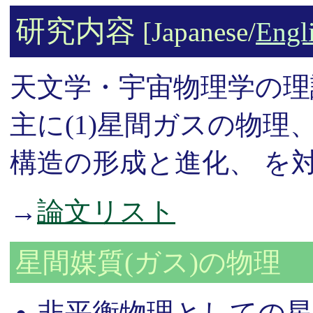
研究内容
[Japanese/
Engl
天文学・宇宙物理学の理
主に(1)星間ガスの物理、
構造の形成と進化、 を
→
論文リスト
星間媒質(ガス)の物理
非平衡物理としての