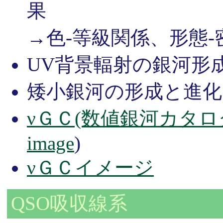
果
→色-等級関係、形態
UV背景輻射の銀河形
矮小銀河の形成と進化
νＧＣ(数値銀河カタロ
image
)
νＧＣイメージ
QSO吸収線系