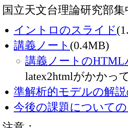
国立天文台理論研究部集中講義(
イントロのスライド
(1
講義ノート
(0.4MB)
講義ノートのHTM
latex2htmlがかか
準解析的モデルの解説
今後の課題についての
注意：