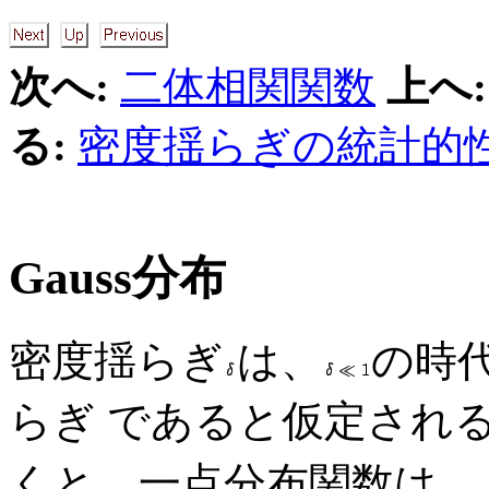
次へ:
二体相関関数
上へ:
る:
密度揺らぎの統計的
Gauss分布
密度揺らぎ
は、
の時代に
らぎ であると仮定され
くと、一点分布関数は