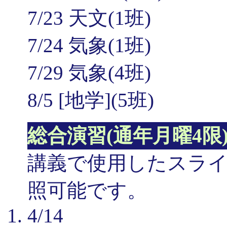
7/23 天文(1班)
7/24 気象(1班)
7/29 気象(4班)
8/5 [地学](5班)
総合演習(通年月曜4限
講義で使用したスライド
照可能です。
4/14