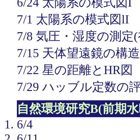
6/24 太陽系の模式図I
7/1 太陽系の模式図lI
7/8 気圧・湿度の測定
7/15 天体望遠鏡の構造
7/22 星の距離とHR図
7/29 ハッブル定数の
自然環境研究B(前期水
6/4
6/11