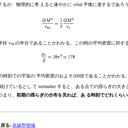
、物理的に考 えると速やかに virial 平衡に達するであろ
半径
の半分であることがわかる。この時の平均密度に対す
、その時刻での宇宙の 平均密度のおよそ200倍であることがわかる
けているとし て normalize すると、ある点での揺らぎの大きさと、
つまり、
初期の揺らぎの分布を見れば、あ る時刻でどれくらいの領域が
戻る:
非線型領域