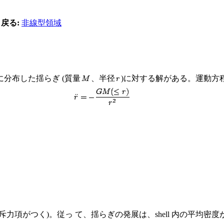
戻る:
非線型領域
分布した揺らぎ (質量
、半径
)に対する解がある。運動方
項がつく)。従っ て、揺らぎの発展は、shell 内の平均密度