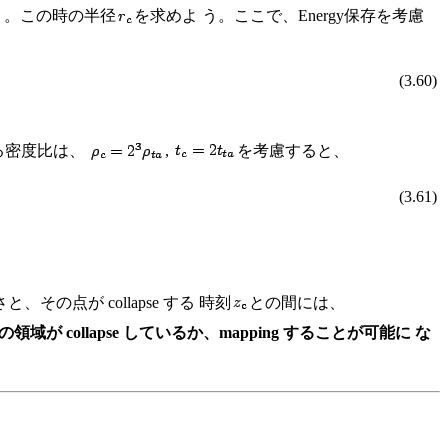
う。この時の半径
を求めよ う。ここで、Energy保存を考慮
(3.60)
る密度比は、
,
を考慮すると、
(3.61)
。
その点が collapse する 時刻
との間には、
 collapse しているか、mapping することが可能に な