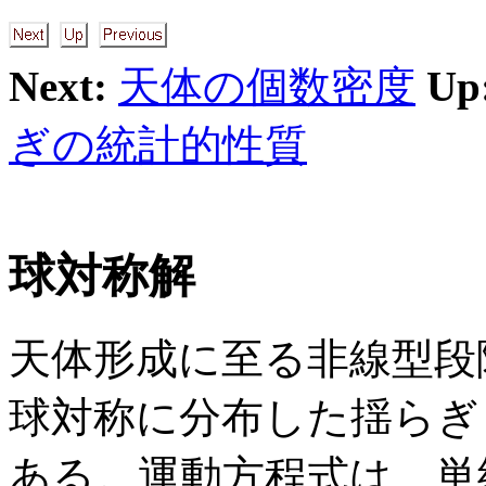
Next:
天体の個数密度
Up
ぎの統計的性質
球対称解
天体形成に至る非線型段
球対称に分布した揺らぎ 
ある。運動方程式は、単