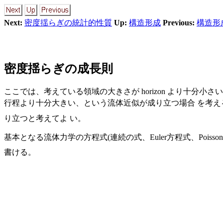
Next:
密度揺らぎの統計的性質
Up:
構造形成
Previous:
構造形
密度揺らぎの成長則
ここでは、考えている領域の大きさが horizon より十分小
行程より十分大きい、という流体近似が成り立つ場合 を考える。銀河や銀河団ス
り立つと考えてよ い。
基本となる流体力学の方程式(連続の式、Euler方程式、Poisson方程
書ける。