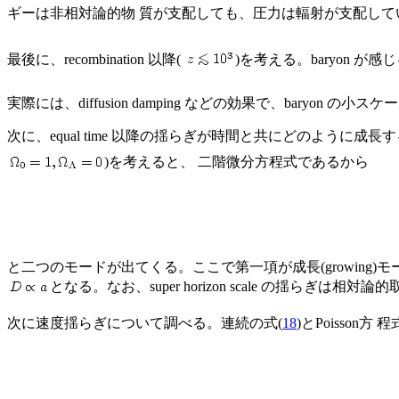
ギーは非相対論的物 質が支配しても、圧力は輻射が支配し
最後に、recombination 以降(
)を考える。baryon が感
実際には、diffusion damping などの効果で、baryo
次に、equal time 以降の揺らぎが時間と共にどのように成
)を考えると、 二階微分方程式であるから
と二つのモードが出てくる。ここで第一項が成長(growing)モード
となる。なお、super horizon scale の揺らぎは相
次に速度揺らぎについて調べる。連続の式(
18
)とPoisson方 程