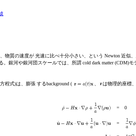
成
さい、物質の速度が 光速に比べ十分小さい、という Newton 
ケールでは、所謂 cold dark matter (CDM)モデルで r
式)は、膨張 するbackground (
、
は物理的座標
=
0
=