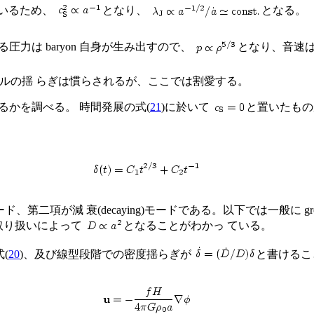
ているため、
となり、
となる。
じる圧力は baryon 自身が生み出すので、
となり、音速
n の小スケールの揺 らぎは慣らされるが、ここでは割愛する。
長するかを調べる。 時間発展の式(
21
)に於いて
と置いたもの
、第二項が減 衰(decaying)モードである。以下では一般に gro
対論的取り扱いによって
となることがわかっ ている。
式(
20
)、及び線型段階での密度揺らぎが
と書けるこ