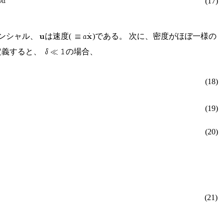
(17)
ンシャル、
は速度(
)である。 次に、密度がほぼ一様の
定義すると、
の場合、
(18)
(19)
(20)
(21)