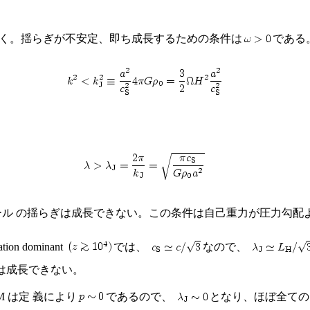
導く。揺らぎが不安定、即ち成長するための条件は
である
ケール の揺らぎは成長できない。この条件は自己重力が圧力勾
 dominant
では、
なので、
らぎは成長できない。
M は定 義により
であるので、
となり、ほぼ全てのス