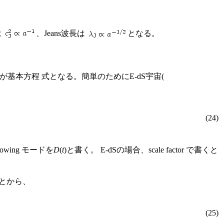
は
、Jeans波長は
となる。
が基本方程 式となる。簡単のためにE-dS宇宙(
(24)
wing モードを
D
(
t
)と書く。 E-dSの場合、scale factor で書くと
とから、
(25)