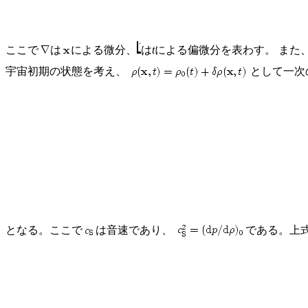
ここで
は
による微分、
は
t
による偏微分を表わす。 また
宇宙初期の状態を考え、
として一次
となる。ここで
は音速であり、
である。上