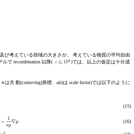
近似、及び考えている領域の大きさが、 考えている物質の平均自由
ecombination 以降(
)では、以上の仮定は十分成
、
は共 動[comoving]座標、
a
(
t
)は scale factor)では以下のように
(15)
(16)