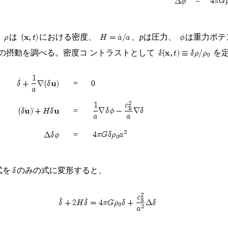
=
、
は
における密度、
、
p
は圧力、
は重力ポテ
の摂動を調べる。密度コ ントラストとして
を
=
0
=
=
式を
のみの式に変形すると、